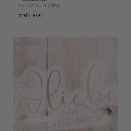
25. Mai 2021
|
Blog
mehr lesen
Wir benötigen Ihre
Zustimmung, um den
YouTube Video-Service zu
laden!
Wir verwenden einen
Service eines Drittanbieters,
um Videoinhalte einzubetten.
Dieser Service kann Daten zu
Ihren Aktivitäten sammeln.
Bitte lesen Sie die Details
durch und stimmen Sie der