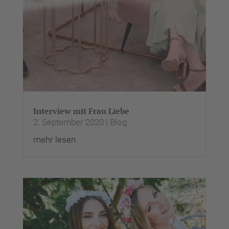
Nutzung des Service zu, um
dieses Video anzusehen.
Mehr Informationen
Akzeptieren
powered by
Usercentrics Consent
Management Platform
&
eRecht24
Interview mit Frau Liebe
2. September 2020
|
Blog
mehr lesen