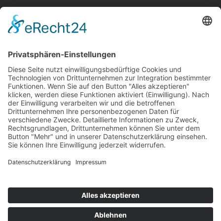
Frau Liebe
Corinne Huberty
Hungststraße 4
66793
Saarwellingen
Saarland
/
Deutschland
Tel.:
0170 479 88 70
Mail:
info@frauliebe.com
Impressum
|
Datenschutz
© Frau Liebe
Webdesign by
CLEMENS
MEDIA