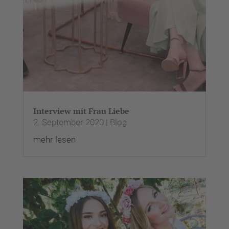
Nutzung des Service zu, um
dieses Video anzusehen.
Mehr Informationen
Akzeptieren
powered by
Usercentrics Consent
Management Platform
&
eRecht24
Interview mit Frau Liebe
2. September 2020
|
Blog
mehr lesen