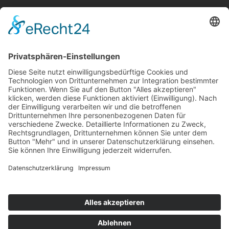
Frau Liebe
Corinne Huberty
Hungststraße 4
66793
Saarwellingen
Saarland
/
Deutschland
Tel.:
0170 479 88 70
Mail:
info@frauliebe.com
Impressum
|
Datenschutz
© Frau Liebe
Webdesign by
CLEMENS
MEDIA