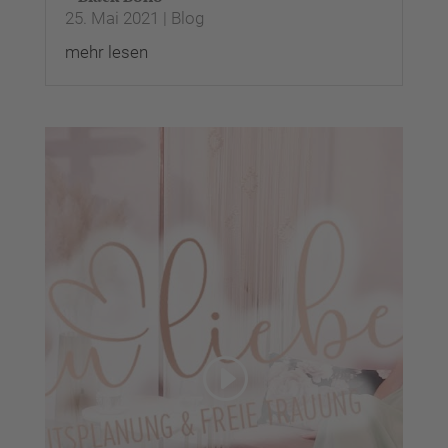
25. Mai 2021
|
Blog
mehr lesen
Wir benötigen Ihre
Zustimmung, um den
YouTube Video-Service zu
laden!
Wir verwenden einen
Service eines Drittanbieters,
um Videoinhalte einzubetten.
Dieser Service kann Daten zu
Ihren Aktivitäten sammeln.
Bitte lesen Sie die Details
durch und stimmen Sie der