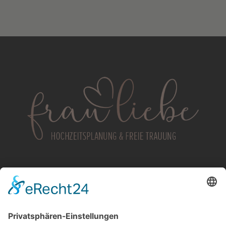
Frau Liebe
Corinne Huberty
Hungststraße 4
66793
Saarwellingen