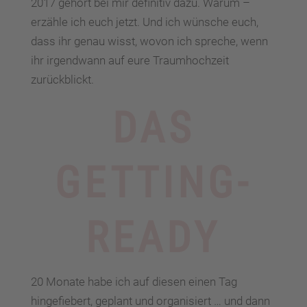
2017 gehört bei mir definitiv dazu. Warum –
erzähle ich euch jetzt. Und ich wünsche euch,
dass ihr genau wisst, wovon ich spreche, wenn
ihr irgendwann auf eure Traumhochzeit
zurückblickt.
DAS
GETTING-
READY
20 Monate habe ich auf diesen einen Tag
hingefiebert, geplant und organisiert … und dann