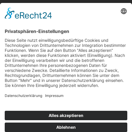
Frau Liebe
Corinne Huberty
Hungststraße 4
66793
Saarwellingen
Saarland
/
Deutschland
Tel.:
0170 479 88 70
Mail:
info@frauliebe.com
Impressum
|
Datenschutz
© Frau Liebe
Webdesign by
CLEMENS
MEDIA