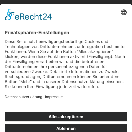
Frau Liebe
Corinne Huberty
Hungststraße 4
66793
Saarwellingen
Saarland
/
Deutschland
Tel.:
0170 479 88 70
Mail:
info@frauliebe.com
Impressum
|
Datenschutz
© Frau Liebe
Webdesign by
CLEMENS
MEDIA