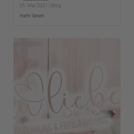
25. Mai 2021
|
Blog
mehr lesen
Wir benötigen Ihre
Zustimmung, um den
YouTube Video-Service zu
laden!
Wir verwenden einen
Service eines Drittanbieters,
um Videoinhalte einzubetten.
Dieser Service kann Daten zu
Ihren Aktivitäten sammeln.
Bitte lesen Sie die Details
durch und stimmen Sie der