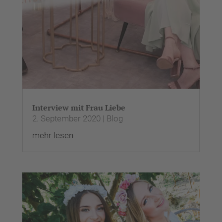
Nutzung des Service zu, um
dieses Video anzusehen.
Mehr Informationen
Akzeptieren
powered by
Usercentrics Consent
Management Platform
&
eRecht24
Interview mit Frau Liebe
2. September 2020
|
Blog
mehr lesen