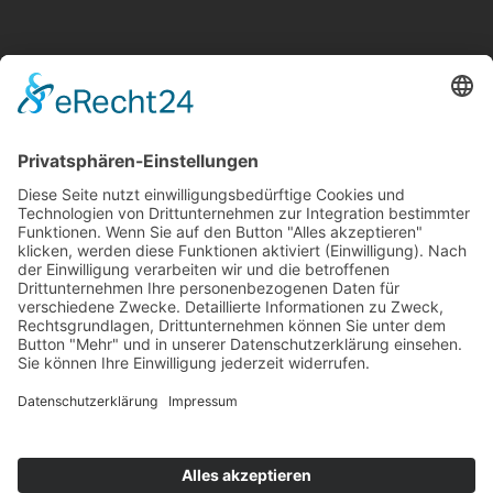
Frau Liebe
Corinne Huberty
Hungststraße 4
66793
Saarwellingen
Saarland
/
Deutschland
Tel.:
0170 479 88 70
Mail:
info@frauliebe.com
Impressum
|
Datenschutz
© Frau Liebe